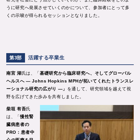
うに研究へ発展させていくのかについて、参加者にとって多
くの示唆が得られるセッションとなりました。
活躍する卒業生
第3部
南宮 湖
氏は、「
基礎研究から臨床研究へ、そしてグローバル
ヘルスへ ― Johns Hopkins MPHが拓いてくれたトランスレ
ーショナル研究の広がり ―」
を通して、研究領域を越えて視
野を広げてきた歩みを共有しました。
柴垣 有吾
氏
は、「
慢性腎
臓病患者の
PRO：患者中
心の医療を目