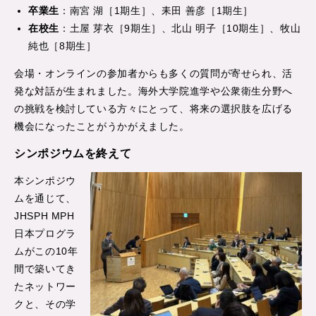
卒業生
：南宮 湖［1期生］、耒田 善彦［1期生］
在校生
：土屋 芽衣［9期生］、北山 明子［10期生］、牧山
純也［8期生］
会場・オンラインの参加者からも多くの質問が寄せられ、活
発な対話が生まれました。海外大学院進学や公衆衛生分野へ
の挑戦を検討している方々にとって、将来の選択肢を広げる
機会になったことがうかがえました。
シンポジウムを終えて
本シンポジウ
ムを通じて、
JHSPH MPH
日本プログラ
ムがこの10年
間で築いてき
たネットワー
クと、その学