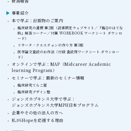
財務報告
事業紹介
本で学ぶ：出版物のご案内
臨床研究の道標 第2版（読者限定ウェブサイト／『臨Qのはてな
時』解答コーナー／付属 WORKBOOK ワークシート ダウンロ
ード）
リサーチ・クエスチョンの作り方 第3版
医学論文査読のお作法（付録 査読用ワークシート ダウンロー
ド）
オンラインで学ぶ：MAP（Midcareer Academic
learning Program）
セミナーで学ぶ：最新のセミナー情報
臨床研究てらこ屋
臨床研究デザイン塾
ジョンズホプキンス大学で学ぶ：
ジョンズホプキンス大学MPH日本プログラム
企業やその他の法人の方へ
私がiHopeを応援する理由