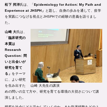
松下 邦洋
氏は、「
Epidemiology for Action: My Path and
Experience at JHSPH」
と題し、自身の歩みを通して、疫学
を実践につなげる視点とJHSPHでの経験の意義を語りまし
た。
山崎 大
氏は、
「
臨床研究の
本質は
Research
Question: 問
いと出会いが
研究を育て
る」
をテーマ
に、よい研究
を生み出すた
山崎 大先生の講演
めの問いの立て方や、研究を育てる環境の大切さについて講
演しました。
研究を社会にどう活かしていくのか、また臨床経験をどのよ