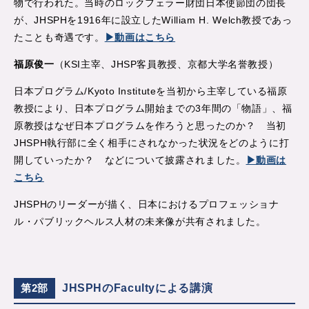
物で行われた。当時のロックフェラー財団日本使節団の団長
が、JHSPHを1916年に設立したWilliam H. Welch教授であっ
たことも奇遇です。
▶動画はこちら
福原俊一
（KSI主宰、JHSP客員教授、京都大学名誉教授）
日本プログラム/Kyoto Instituteを当初から主宰している福原
教授により、日本プログラム開始までの3年間の「物語」、福
原教授はなぜ日本プログラムを作ろうと思ったのか？ 当初
JHSPH執行部に全く相手にされなかった状況をどのように打
開していったか？ などについて披露されました。
▶動画は
こちら
JHSPHのリーダーが描く、日本におけるプロフェッショナ
ル・パブリックヘルス人材の未来像が共有されました。
JHSPHのFacultyによる講演
第2部