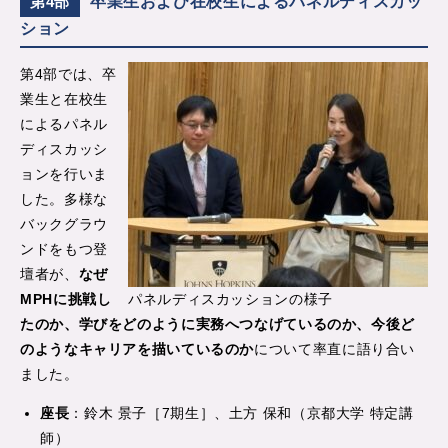
卒業生および在校生によるパネルディスカッ
第4部
ション
第4部では、卒
業生と在校生
によるパネル
ディスカッシ
ョンを行いま
した。多様な
バックグラウ
ンドをもつ登
壇者が、
なぜ
MPHに挑戦し
パネルディスカッションの様子
たのか、学びをどのように実務へつなげているのか、今後ど
のようなキャリアを描いているのか
について率直に語り合い
ました。
座長
：鈴木 景子［7期生］、土方 保和（京都大学 特定講
師）