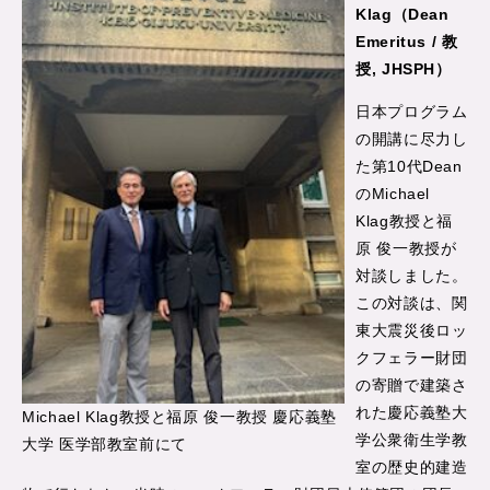
Klag
（Dean
Emeritus / 教
授, JHSPH）
日本プログラム
の開講に尽力し
た第10代Dean
のMichael
Klag教授と福
原 俊一教授が
対談しました。
この対談は、関
東大震災後ロッ
クフェラー財団
の寄贈で建築さ
れた慶応義塾大
Michael Klag教授と福原 俊一教授 慶応義塾
学公衆衛生学教
大学 医学部教室前にて
室の歴史的建造