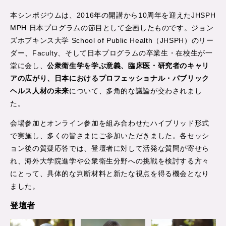
本シンポジウムは、2016年の開講から10周年を迎えたJHSPH
MPH 日本プログラムの節目として企画したものです。ジョン
ズホプキンス大学 School of Public Health（JHSPH）のリー
ダー、Faculty、そして日本プログラムの卒業生・在校生が一
堂に会し、
公衆衛生学を学ぶ意義、臨床医・研究者のキャリ
アの広がり、日本におけるプロフェッショナル・パブリック
ヘルス人材の未来
について、多角的な議論が交わされまし
た。
会場参加とオンライン参加を組み合わせたハイブリッド形式
で実施し、多くの皆さまにご参加いただきました。各セッシ
ョン後の質疑応答では、登壇者に対して活発な質問が寄せら
れ、海外大学院進学や公衆衛生分野への挑戦を検討する方々
にとって、具体的な判断材料と新たな視点を得る機会となり
ました。
登壇者