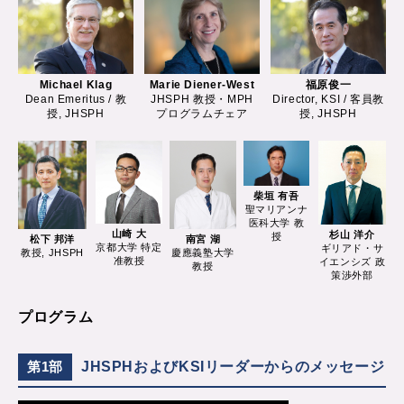
Marie Diener-West
Michael Klag
福原俊一
JHSPH 教授・MPH
Dean Emeritus / 教
Director, KSI / 客員教
プログラムチェア
授, JHSPH
授, JHSPH
柴垣 有吾
聖マリアンナ
医科大学 教
山崎 大
杉山 洋介
授
松下 邦洋
南宮 湖
京都大学 特定
ギリアド・サ
教授, JHSPH
慶應義塾大学
准教授
イエンシズ 政
教授
策渉外部
プログラム
JHSPHおよびKSIリーダーからのメッセージ
第1部