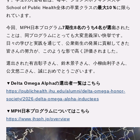
School of Public Health全体の卒業クラスの
最大10％
に限ら
れています。
今回、MPH日本プログラム
7期生8名のうち4名が選出
された
ことは、同プログラムにとっても大変意義深い快挙です。
日々の学びと実践を通じて、公衆衛生の発展に貢献してきた
皆さんの努力が、このような形で高く評価されました。
選出された有吉彰子さん、鈴木景子さん、小柳由利子さん、
公文悠二さん、誠におめでとうございます。
▼Delta Omega Alphaの選出者一覧はこちら
https://publichealth.jhu.edu/alumni/delta-omega-honor-
society/2026-delta-omega-alpha-inductees
▼MPH日本プログラムについてはこちら
https://www.jhsph.jp/overview