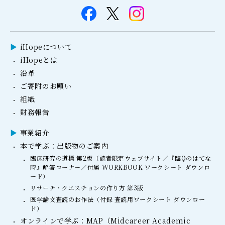
iHopeについて
iHopeとは
沿革
ご寄附のお願い
組織
財務報告
事業紹介
本で学ぶ：出版物のご案内
臨床研究の道標 第2版（読者限定ウェブサイト／『臨Qのはてな
時』解答コーナー／付属 WORKBOOK ワークシート ダウンロ
ード）
リサーチ・クエスチョンの作り方 第3版
医学論文査読のお作法（付録 査読用ワークシート ダウンロー
ド）
オンラインで学ぶ：MAP（Midcareer Academic