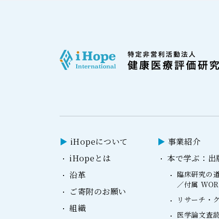
iHopeについて
事業紹介
iHopeとは
本で学ぶ：出
沿革
臨床研究の道
／付属 WO
ご寄附のお願い
リサーチ・ク
組織
医学論文査読