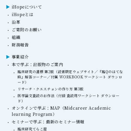
iHopeについて
iHopeとは
沿革
ご寄附のお願い
組織
財務報告
事業紹介
本で学ぶ：出版物のご案内
臨床研究の道標 第2版（読者限定ウェブサイト／『臨Qのはてな
時』解答コーナー／付属 WORKBOOK ワークシート ダウンロ
ード）
リサーチ・クエスチョンの作り方 第3版
医学論文査読のお作法（付録 査読用ワークシート ダウンロー
ド）
オンラインで学ぶ：MAP（Midcareer Academic
learning Program）
セミナーで学ぶ：最新のセミナー情報
臨床研究てらこ屋