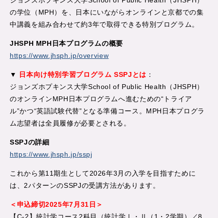
ジョンズホプキンス大学School of Public Health（JHSPH）
の学位（MPH）を、日本にいながらオンラインと京都での集
中講義を組み合わせて約3年で取得できる特別プログラム。
JHSPH MPH日本プログラムの概要
https://www.jhsph.jp/overview
▼
日本向け特別学習プログラム SSPJとは
：
ジョンズホプキンス大学School of Public Health（JHSPH）
のオンラインMPH日本プログラムへ進むための“トライア
ル”かつ“英語試験代替”となる準備コース。MPH日本プログラ
ム志望者は全員履修が必要とされる。
SSPJの詳細
https://www.jhsph.jp/sspj
これから第11期生として2026年3月の入学を目指すために
は、2パターンのSSPJの受講方法があります。
＜申込締切2025年7月31日＞
【C-2】統計学コース2科目（統計学Ⅰ・Ⅱ（1・2学期）／8