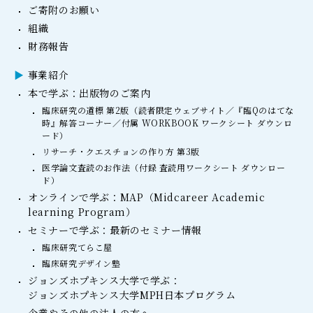
ご寄附のお願い
組織
財務報告
事業紹介
本で学ぶ：出版物のご案内
臨床研究の道標 第2版（読者限定ウェブサイト／『臨Qのはてな
時』解答コーナー／付属 WORKBOOK ワークシート ダウンロ
ード）
リサーチ・クエスチョンの作り方 第3版
医学論文査読のお作法（付録 査読用ワークシート ダウンロー
ド）
オンラインで学ぶ：MAP（Midcareer Academic
learning Program）
セミナーで学ぶ：最新のセミナー情報
臨床研究てらこ屋
臨床研究デザイン塾
ジョンズホプキンス大学で学ぶ：
ジョンズホプキンス大学MPH日本プログラム
企業やその他の法人の方へ