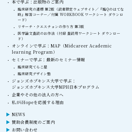
本で学ぶ：出版物のご案内
臨床研究の道標 第2版（読者限定ウェブサイト／『臨Qのはてな
時』解答コーナー／付属 WORKBOOK ワークシート ダウンロ
ード）
リサーチ・クエスチョンの作り方 第3版
医学論文査読のお作法（付録 査読用ワークシート ダウンロー
ド）
オンラインで学ぶ：MAP（Midcareer Academic
learning Program）
セミナーで学ぶ：最新のセミナー情報
臨床研究てらこ屋
臨床研究デザイン塾
ジョンズホプキンス大学で学ぶ：
ジョンズホプキンス大学MPH日本プログラム
企業やその他の法人の方へ
私がiHopeを応援する理由
NEWS
賛助会員制度のご案内
お問い合わせ