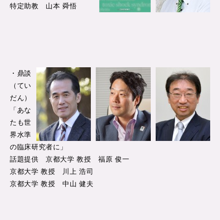
特定助教 山本 舜悟
・鼎談
（てい
だん）
「あな
たも世
界水準
の臨床研究者に」
話題提供 京都大学 教授 福原 俊一
京都大学 教授 川上 浩司
京都大学 教授 中山 健夫