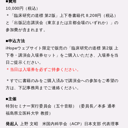
■費用
10,000円（税込）
＊「臨床研究の道標 第2版」上下巻書籍代 8,208円（税込）
と「出版記念講演会（東京または京都会場のいずれか）」の
参加費が含まれます。
■申込方法
iHopeウェブサイト限定で販売の「臨床研究の道標 第2版 上
下巻・講演会入場券セット」をご購入いただき、入場券を当
日ご提示ください。
＊当日は入場券を必ずご持参ください。
＊すでに書籍のみをご購入済みで講演会への参加をご希望の
方は、下記事務局までご連絡ください。
■主催
特別セミナー実行委員会（五十音順）（委員長／本多 通孝
福島県立医科大学 教授）
発起人
上野 文昭 米国内科学会（ACP）日本支部 代表理事