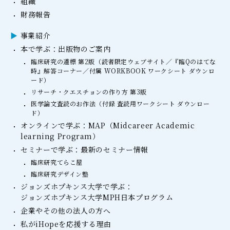
組織
財務報告
事業紹介
本で学ぶ：出版物のご案内
臨床研究の道標 第2版（読者限定ウェブサイト／『臨Qのはてな
時』解答コーナー／付属 WORKBOOK ワークシート ダウンロ
ード）
リサーチ・クエスチョンの作り方 第3版
医学論文査読のお作法（付録 査読用ワークシート ダウンロー
ド）
オンラインで学ぶ：MAP（Midcareer Academic
learning Program）
セミナーで学ぶ：最新のセミナー情報
臨床研究てらこ屋
臨床研究デザイン塾
ジョンズホプキンス大学で学ぶ：
ジョンズホプキンス大学MPH日本プログラム
企業やその他の法人の方へ
私がiHopeを応援する理由