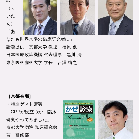
談
（て
いだ
ん）
「あ
なたも世界水準の臨床研究者に」
話題提供 京都大学 教授 福原 俊一
日本医療政策機構 代表理事 黒川 清
東京医科歯科大学 学長 吉澤 靖之
［京都会場］
・特別ゲスト講演
「CRPが役立つか、臨床
研究やってみました」
京都大学病院 臨床研究教
育・研修部