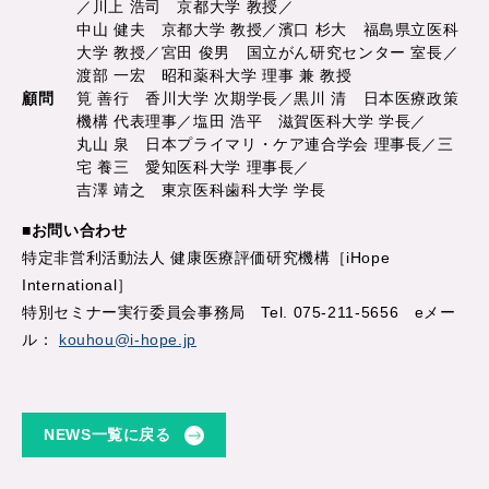
／川上 浩司 京都大学 教授／
中山 健夫 京都大学 教授／濱口 杉大 福島県立医科
大学 教授／宮田 俊男 国立がん研究センター 室長／
渡部 一宏 昭和薬科大学 理事 兼 教授
顧問
筧 善行 香川大学 次期学長／黒川 清 日本医療政策
機構 代表理事／塩田 浩平 滋賀医科大学 学長／
丸山 泉 日本プライマリ・ケア連合学会 理事長／三
宅 養三 愛知医科大学 理事長／
吉澤 靖之 東京医科歯科大学 学長
■お問い合わせ
特定非営利活動法人 健康医療評価研究機構［iHope
International］
特別セミナー実行委員会事務局 Tel. 075-211-5656 eメー
ル：
kouhou@i-hope.jp
NEWS一覧に戻る