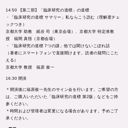
14:50 【第二部】「臨床研究の道標」の道標
・「臨床研究の道標 サマリー」私ならこう読む（理解度チェ
ックつき）
京都大学 助教 紙谷 司（東京会場）、京都大学 特定准教
授 福間 真悟（京都会場）
・「臨床研究の道標 7つの謎」他では聞けないこぼれ話
（著者にスマートフォンで直接聞けます。読者の疑問にこた
える）
京都大学 教授 福原 俊一
16:30 閉演
＊閉演後に福原俊一先生のサイン会を行います。ご希望の方
は、ご購入いただいた「臨床研究の道標 第2版」などをご持
参ください。
＊時間および登壇者は変更になる場合があります。予めご了
承ください。