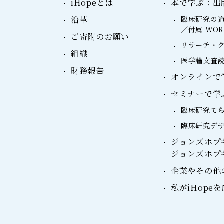
iHopeとは
本で学ぶ：出
沿革
臨床研究の道
／付属 WO
ご寄附のお願い
リサーチ・ク
組織
医学論文査読
財務報告
オンラインで学ぶ：
セミナーで学
臨床研究て
臨床研究デ
ジョンズホプ
ジョンズホプ
企業やその他
私がiHope