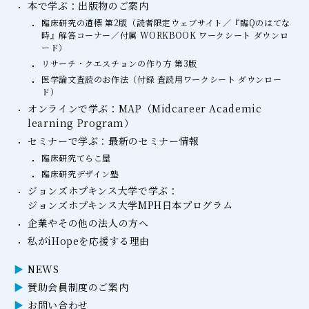
本で学ぶ：出版物のご案内
臨床研究の道標 第2版（読者限定ウェブサイト／『臨Qのはてな
時』解答コーナー／付属 WORKBOOK ワークシート ダウンロ
ード）
リサーチ・クエスチョンの作り方 第3版
医学論文査読のお作法（付録 査読用ワークシート ダウンロー
ド）
オンラインで学ぶ：MAP（Midcareer Academic
learning Program）
セミナーで学ぶ：最新のセミナー情報
臨床研究てらこ屋
臨床研究デザイン塾
ジョンズホプキンス大学で学ぶ：
ジョンズホプキンス大学MPH日本プログラム
企業やその他の法人の方へ
私がiHopeを応援する理由
NEWS
賛助会員制度のご案内
お問い合わせ