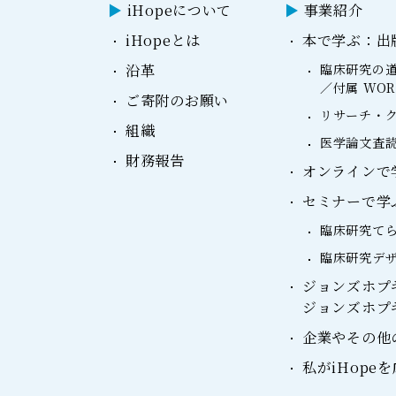
iHopeについて
事業紹介
iHopeとは
本で学ぶ：出
沿革
臨床研究の道
／付属 WO
ご寄附のお願い
リサーチ・ク
組織
医学論文査読
財務報告
オンラインで学ぶ：
セミナーで学
臨床研究て
臨床研究デ
ジョンズホプ
ジョンズホプ
企業やその他
私がiHope