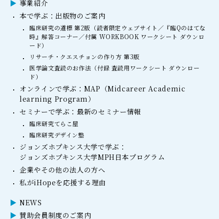
事業紹介
本で学ぶ：出版物のご案内
臨床研究の道標 第2版（読者限定ウェブサイト／『臨Qのはてな
時』解答コーナー／付属 WORKBOOK ワークシート ダウンロ
ード）
リサーチ・クエスチョンの作り方 第3版
医学論文査読のお作法（付録 査読用ワークシート ダウンロー
ド）
オンラインで学ぶ：MAP（Midcareer Academic
learning Program）
セミナーで学ぶ：最新のセミナー情報
臨床研究てらこ屋
臨床研究デザイン塾
ジョンズホプキンス大学で学ぶ：
ジョンズホプキンス大学MPH日本プログラム
企業やその他の法人の方へ
私がiHopeを応援する理由
NEWS
賛助会員制度のご案内