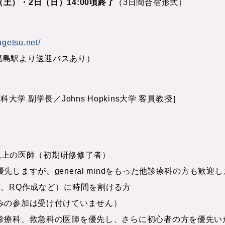
日（土）・2日（日）14:00頃終了
（3日間合宿形式）
agetsu.net/
0（福島駅より送迎バスあり）
学 副学長／Johns Hopkins大学 客員教授］
年以上の医師（初期研修修了者）
しますが、general mindをもった他診療科の方も歓迎
聴、RQ作成など）に時間を割ける方
みの参加は受け付けていません）
診療科、救急科の医師を優先し、さらに初心者の方を優先い