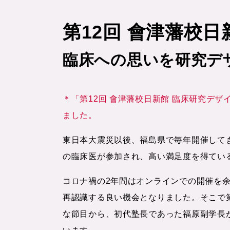
第12回 會津藩校
臨床への思いを研究デ
＊「第12回 會津藩校日新館 臨床研究デ
ました。
東日本大震災以後、福島県で毎年開催してき
の臨床医が参加され、高い満足度を得てい
コロナ禍の2年間はオンラインでの開催を
再認識する良い機会となりました。そこで
な節目から、初代塾長であった福原副学長