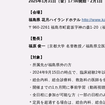
2025年1月31日（金）17:00開始・2月1
【会場】
福島県 花月ハイランドホテル
http://www.k
〒960-2261 福島市町庭坂字神の森1-2
【塾長】
福原 俊一
［京都大学 名誉教授／福島県立医科大
【対象】
・所属先が福島県外の方
・2024年9月15日の時点で、臨床経験2
・総合内科、総合診療科、救急科の医師を優先
・開催までの1カ月間に事前学習（動画視
・全日程に参加が可能な方（一部の日程の
＊定員を超過する場合は、総合内科、総合