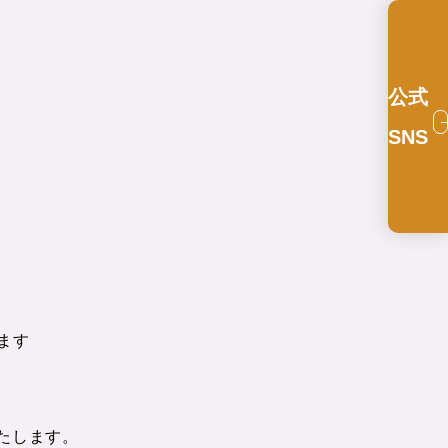
公式
SNS
します
たします。