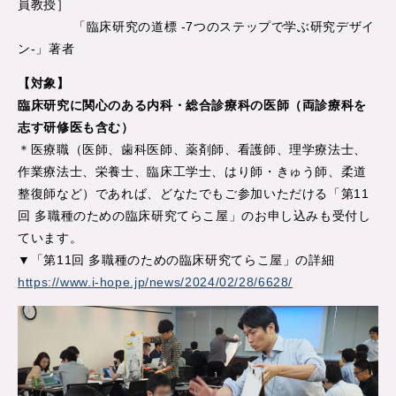
員教授］
「臨床研究の道標 -7つのステップで学ぶ研究デザイ
ン-」著者
【対象】
臨床研究に関心のある内科・総合診療科の医師（両診療科を
志す研修医も含む）
＊医療職（医師、歯科医師、薬剤師、看護師、理学療法士、
作業療法士、栄養士、臨床工学士、はり師・きゅう師、柔道
整復師など）であれば、どなたでもご参加いただける「第11
回 多職種のための臨床研究てらこ屋」のお申し込みも受付し
ています。
▼「第11回 多職種のための臨床研究てらこ屋」の詳細
https://www.i-hope.jp/news/2024/02/28/6628/