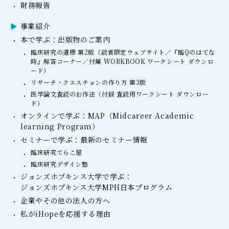
財務報告
事業紹介
本で学ぶ：出版物のご案内
臨床研究の道標 第2版（読者限定ウェブサイト／『臨Qのはてな
時』解答コーナー／付属 WORKBOOK ワークシート ダウンロ
ード）
リサーチ・クエスチョンの作り方 第3版
医学論文査読のお作法（付録 査読用ワークシート ダウンロー
ド）
オンラインで学ぶ：MAP（Midcareer Academic
learning Program）
セミナーで学ぶ：最新のセミナー情報
臨床研究てらこ屋
臨床研究デザイン塾
ジョンズホプキンス大学で学ぶ：
ジョンズホプキンス大学MPH日本プログラム
企業やその他の法人の方へ
私がiHopeを応援する理由