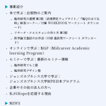
事業紹介
本で学ぶ：出版物のご案内
臨床研究の道標 第2版（読者限定ウェブサイト／『臨Qのはてな
時』解答コーナー／付属 WORKBOOK ワークシート ダウンロ
ード）
リサーチ・クエスチョンの作り方 第3版
医学論文査読のお作法（付録 査読用ワークシート ダウンロー
ド）
オンラインで学ぶ：MAP（Midcareer Academic
learning Program）
セミナーで学ぶ：最新のセミナー情報
臨床研究てらこ屋
臨床研究デザイン塾
ジョンズホプキンス大学で学ぶ：
ジョンズホプキンス大学MPH日本プログラム
企業やその他の法人の方へ
私がiHopeを応援する理由
NEWS