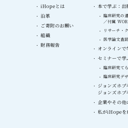
iHopeとは
本で学ぶ：出
沿革
臨床研究の道
／付属 WO
ご寄附のお願い
リサーチ・ク
組織
医学論文査読
財務報告
オンラインで学ぶ：
セミナーで学
臨床研究て
臨床研究デ
ジョンズホプ
ジョンズホプ
企業やその他
私がiHope