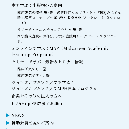
本で学ぶ：出版物のご案内
臨床研究の道標 第2版（読者限定ウェブサイト／『臨Qのはてな
時』解答コーナー／付属 WORKBOOK ワークシート ダウンロ
ード）
リサーチ・クエスチョンの作り方 第3版
医学論文査読のお作法（付録 査読用ワークシート ダウンロー
ド）
オンラインで学ぶ：MAP（Midcareer Academic
learning Program）
セミナーで学ぶ：最新のセミナー情報
臨床研究てらこ屋
臨床研究デザイン塾
ジョンズホプキンス大学で学ぶ：
ジョンズホプキンス大学MPH日本プログラム
企業やその他の法人の方へ
私がiHopeを応援する理由
NEWS
賛助会員制度のご案内