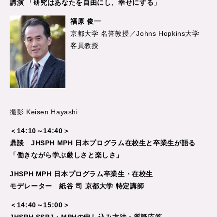
講演 「研究はあなたを自由にし、幸せにする」
福原 俊一
京都大学 名誉教授／Johns Hopkins大学
客員教授
撮影 Keisen Hayashi
＜14:10～14:40＞
鼎談 JHSPH MPH 日本プログラム在校生と卒業生が語る
「働きながら学ぶ厳しさと楽しさ」
JHSPH MPH 日本プログラム卒業生・在校生
モデレーター 紙谷 司 京都大学 特定講師
＜14:40～15:00＞
JHSPH SSPJ・MPHの申し込み方法・質疑応答