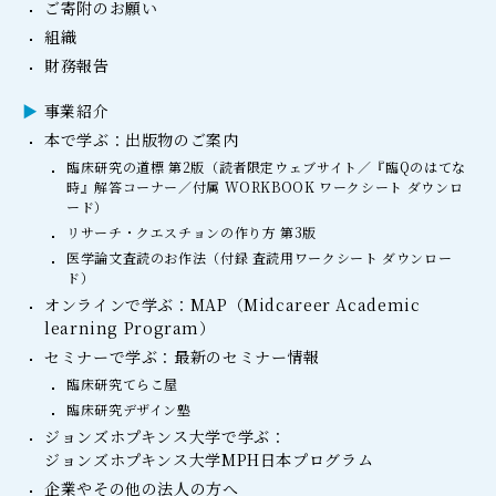
ご寄附のお願い
組織
財務報告
事業紹介
本で学ぶ：出版物のご案内
臨床研究の道標 第2版（読者限定ウェブサイト／『臨Qのはてな
時』解答コーナー／付属 WORKBOOK ワークシート ダウンロ
ード）
リサーチ・クエスチョンの作り方 第3版
医学論文査読のお作法（付録 査読用ワークシート ダウンロー
ド）
オンラインで学ぶ：MAP（Midcareer Academic
learning Program）
セミナーで学ぶ：最新のセミナー情報
臨床研究てらこ屋
臨床研究デザイン塾
ジョンズホプキンス大学で学ぶ：
ジョンズホプキンス大学MPH日本プログラム
企業やその他の法人の方へ