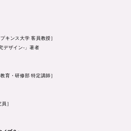
ホプキンス大学 客員教授］
究デザイン-」著者
究教育・研修部 特定講師］
究員］