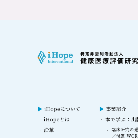
iHopeについて
事業紹介
iHopeとは
本で学ぶ：出
沿革
臨床研究の道
／付属 WO