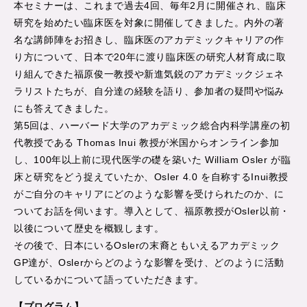
本セミナーは、これまで過去4回、毎年2月に開催され、臨床
研究を始めたい臨床医を対象に開催してきました。内外の著
名な講師陣をお招きし、臨床医のアカデミックキャリアの作
り方について、日本で20年に渡り臨床医の研究人材育成に取
り組んできた福原俊一教授や新進気鋭のアカデミックジェネ
ラリストたちが、自分達の経験を語り、参加者の疑問や悩み
にも答えてきました。
第5回は、ハーバード大学のアカデミック総合内科学講座の初
代教授である Thomas Inui 教授が米国からオンライン参加
し、100年以上前に現代医学の礎を築いた William Osler が臨
床と研究をどう捉えていたか、Osler 4.0 を自称するInui教授
がご自分のキャリアにどのような影響を受けられたのか、に
ついてお話を伺います。導入として、福原教授がOsler以前・
以後について歴史を概観します。
その後で、日本にいるOslerの末裔ともいえるアカデミック
GP達が、Oslerからどのような影響を受け、どのように活動
しているかについて語っていただきます。
【プログラム】