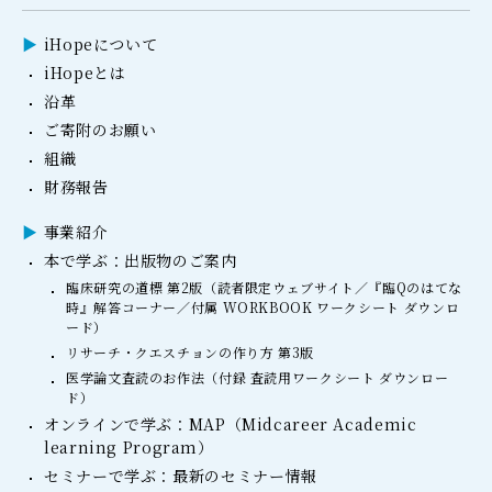
iHopeについて
iHopeとは
沿革
ご寄附のお願い
組織
財務報告
事業紹介
本で学ぶ：出版物のご案内
臨床研究の道標 第2版（読者限定ウェブサイト／『臨Qのはてな
時』解答コーナー／付属 WORKBOOK ワークシート ダウンロ
ード）
リサーチ・クエスチョンの作り方 第3版
医学論文査読のお作法（付録 査読用ワークシート ダウンロー
ド）
オンラインで学ぶ：MAP（Midcareer Academic
learning Program）
セミナーで学ぶ：最新のセミナー情報