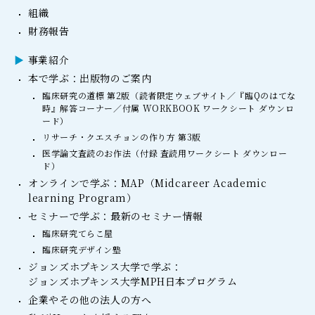
組織
財務報告
事業紹介
本で学ぶ：出版物のご案内
臨床研究の道標 第2版（読者限定ウェブサイト／『臨Qのはてな
時』解答コーナー／付属 WORKBOOK ワークシート ダウンロ
ード）
リサーチ・クエスチョンの作り方 第3版
医学論文査読のお作法（付録 査読用ワークシート ダウンロー
ド）
オンラインで学ぶ：MAP（Midcareer Academic
learning Program）
セミナーで学ぶ：最新のセミナー情報
臨床研究てらこ屋
臨床研究デザイン塾
ジョンズホプキンス大学で学ぶ：
ジョンズホプキンス大学MPH日本プログラム
企業やその他の法人の方へ