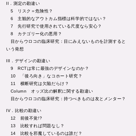
II．測定の勘違い
5 リスク＝危険性？
6 主観的なアウトカム指標は科学的ではない？
7 先行研究で使用されている尺度なら安心？
8 カテゴリー化の悪用？
目からウロコの臨床研究：目にみえないものを計測すると
いう発想
III．デザインの勘違い
9 RCTは常に最強のデザインなのか？
10 「後ろ向き」なコホート研究？
11 横断研究は欠陥だらけ？
Column オッズ比の解釈に関する勘違い
目からウロコの臨床研究：持つべきものは友とメンター？
IV．比較の勘違い
12 前後不覚!?
13 比較すれば問題なし？
14 比較を邪魔しているのは誰だ？