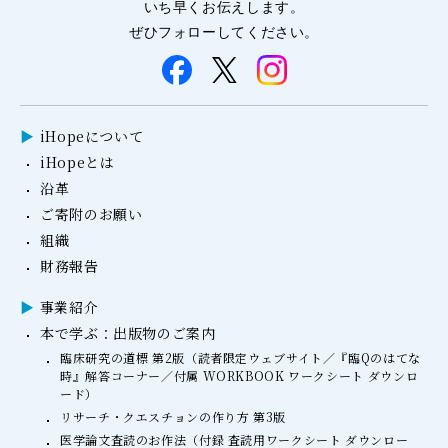
いち早くお伝えします。
ぜひフォローしてください。
iHopeについて
iHopeとは
沿革
ご寄附のお願い
組織
財務報告
事業紹介
本で学ぶ：出版物のご案内
臨床研究の道標 第2版（読者限定ウェブサイト／『臨Qのはてな
時』解答コーナー／付属 WORKBOOK ワークシート ダウンロ
ード）
リサーチ・クエスチョンの作り方 第3版
医学論文査読のお作法（付録 査読用ワークシート ダウンロー