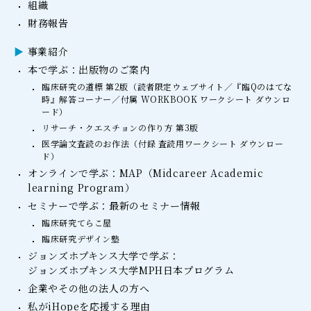
組織
財務報告
事業紹介
本で学ぶ：出版物のご案内
臨床研究の道標 第2版（読者限定ウェブサイト／『臨Qのはてな
時』解答コーナー／付属 WORKBOOK ワークシート ダウンロ
ード）
リサーチ・クエスチョンの作り方 第3版
医学論文査読のお作法（付録 査読用ワークシート ダウンロー
ド）
オンラインで学ぶ：MAP（Midcareer Academic
learning Program）
セミナーで学ぶ：最新のセミナー情報
臨床研究てらこ屋
臨床研究デザイン塾
ジョンズホプキンス大学で学ぶ：
ジョンズホプキンス大学MPH日本プログラム
企業やその他の法人の方へ
私がiHopeを応援する理由