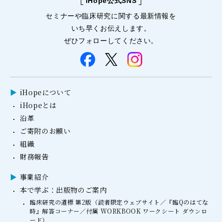
iHope公式SNS
セミナーや
臨床研究に関する
最新情報を
いち早くお伝えします。
ぜひフォローしてください。
iHopeについて
iHopeとは
沿革
ご寄附のお願い
組織
財務報告
事業紹介
本で学ぶ：出版物のご案内
臨床研究の道標 第2版（読者限定ウェブサイト／『臨Qのはてな
時』解答コーナー／付属 WORKBOOK ワークシート ダウンロ
ード）