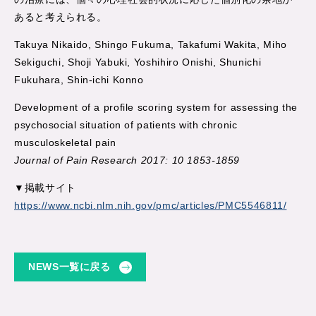
あると考えられる。
Takuya Nikaido, Shingo Fukuma, Takafumi Wakita, Miho
Sekiguchi, Shoji Yabuki, Yoshihiro Onishi, Shunichi
Fukuhara, Shin-ichi Konno
Development of a profile scoring system for assessing the
psychosocial situation of patients with chronic
musculoskeletal pain
Journal of Pain Research 2017: 10 1853-1859
▼掲載サイト
https://www.ncbi.nlm.nih.gov/pmc/articles/PMC5546811/
NEWS一覧に戻る