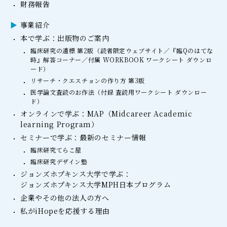
財務報告
事業紹介
本で学ぶ：出版物のご案内
臨床研究の道標 第2版（読者限定ウェブサイト／『臨Qのはてな
時』解答コーナー／付属 WORKBOOK ワークシート ダウンロ
ード）
リサーチ・クエスチョンの作り方 第3版
医学論文査読のお作法（付録 査読用ワークシート ダウンロー
ド）
オンラインで学ぶ：MAP（Midcareer Academic
learning Program）
セミナーで学ぶ：最新のセミナー情報
臨床研究てらこ屋
臨床研究デザイン塾
ジョンズホプキンス大学で学ぶ：
ジョンズホプキンス大学MPH日本プログラム
企業やその他の法人の方へ
私がiHopeを応援する理由