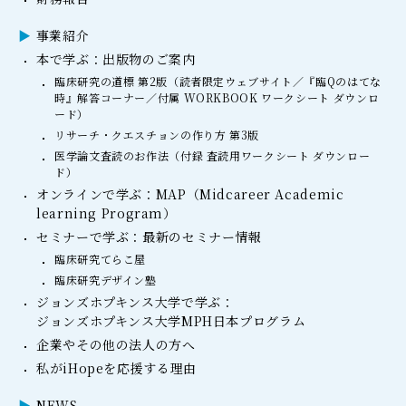
事業紹介
本で学ぶ：出版物のご案内
臨床研究の道標 第2版（読者限定ウェブサイト／『臨Qのはてな
時』解答コーナー／付属 WORKBOOK ワークシート ダウンロ
ード）
リサーチ・クエスチョンの作り方 第3版
医学論文査読のお作法（付録 査読用ワークシート ダウンロー
ド）
オンラインで学ぶ：MAP（Midcareer Academic
learning Program）
セミナーで学ぶ：最新のセミナー情報
臨床研究てらこ屋
臨床研究デザイン塾
ジョンズホプキンス大学で学ぶ：
ジョンズホプキンス大学MPH日本プログラム
企業やその他の法人の方へ
私がiHopeを応援する理由
NEWS