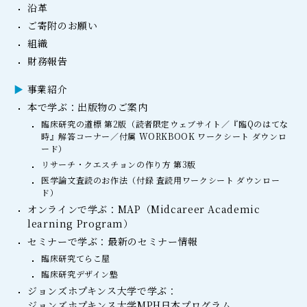
沿革
ご寄附のお願い
組織
財務報告
事業紹介
本で学ぶ：出版物のご案内
臨床研究の道標 第2版（読者限定ウェブサイト／『臨Qのはてな
時』解答コーナー／付属 WORKBOOK ワークシート ダウンロ
ード）
リサーチ・クエスチョンの作り方 第3版
医学論文査読のお作法（付録 査読用ワークシート ダウンロー
ド）
オンラインで学ぶ：MAP（Midcareer Academic
learning Program）
セミナーで学ぶ：最新のセミナー情報
臨床研究てらこ屋
臨床研究デザイン塾
ジョンズホプキンス大学で学ぶ：
ジョンズホプキンス大学MPH日本プログラム