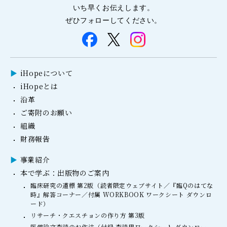
いち早くお伝えします。
ぜひフォローしてください。
iHopeについて
iHopeとは
沿革
ご寄附のお願い
組織
財務報告
事業紹介
本で学ぶ：出版物のご案内
臨床研究の道標 第2版（読者限定ウェブサイト／『臨Qのはてな
時』解答コーナー／付属 WORKBOOK ワークシート ダウンロ
ード）
リサーチ・クエスチョンの作り方 第3版
医学論文査読のお作法（付録 査読用ワークシート ダウンロー