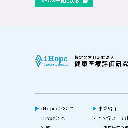
NEWS一覧に戻る
iHopeについて
事業紹介
iHopeとは
本で学ぶ：出
沿革
臨床研究の道