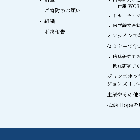
／付属 WO
ご寄附のお願い
リサーチ・ク
組織
医学論文査読
財務報告
オンラインで学ぶ：
セミナーで学
臨床研究て
臨床研究デ
ジョンズホプ
ジョンズホプ
企業やその他
私がiHope