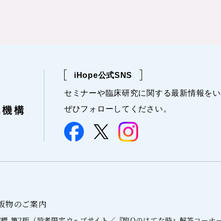
iHope公式SNS
セミナーや
臨床研究に関する
最新情報を
い
ぜひフォローしてください。
版物のご案内
標 第2版（読者限定ウェブサイト／『臨Qのはてな時』解答コーナ