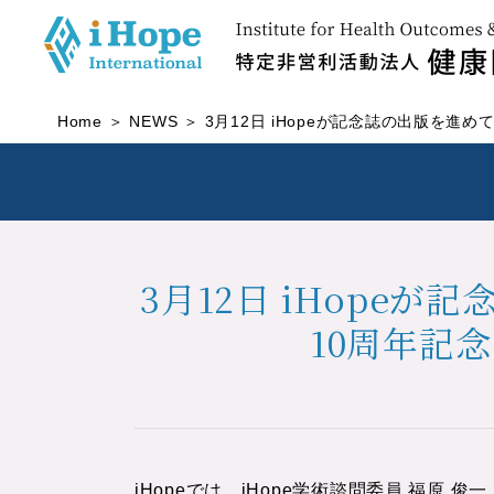
Home
NEWS
3月12日 iHopeが記念誌の出版を
3月12日 iHope
10周年記
iHopeでは、iHope学術諮問委員 福原