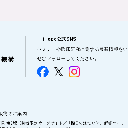
iHope公式SNS
セミナーや
臨床研究に関する
最新情報を
い
ぜひフォローしてください。
版物のご案内
標 第2版（読者限定ウェブサイト／『臨Qのはてな時』解答コーナ