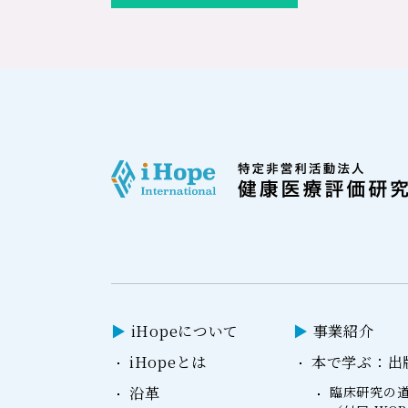
iHopeについて
事業紹介
iHopeとは
本で学ぶ：出
沿革
臨床研究の道