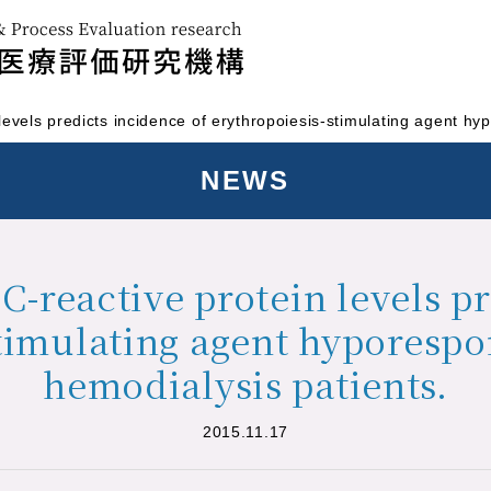
 levels predicts incidence of erythropoiesis-stimulating agent 
NEWS
C-reactive protein levels p
stimulating agent hyporesp
hemodialysis patients.
2015.11.17