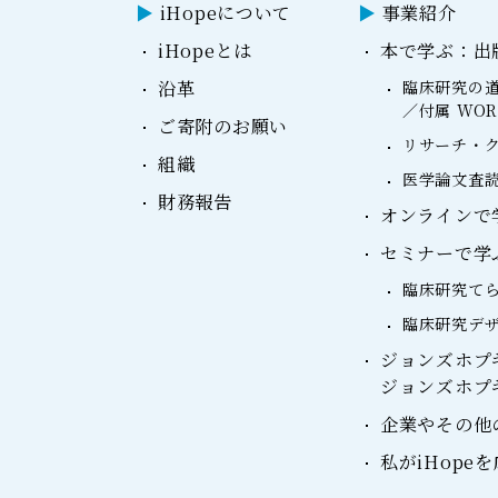
iHopeについて
事業紹介
iHopeとは
本で学ぶ：出
沿革
臨床研究の道
／付属 WO
ご寄附のお願い
リサーチ・ク
組織
医学論文査読
財務報告
オンラインで学ぶ：
セミナーで学
臨床研究て
臨床研究デ
ジョンズホプ
ジョンズホプ
企業やその他
私がiHope