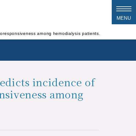
hyporesponsiveness among hemodialysis patients.
redicts incidence of
onsiveness among