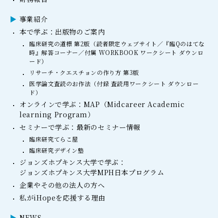
事業紹介
本で学ぶ：出版物のご案内
臨床研究の道標 第2版（読者限定ウェブサイト／『臨Qのはてな
時』解答コーナー／付属 WORKBOOK ワークシート ダウンロ
ード）
リサーチ・クエスチョンの作り方 第3版
医学論文査読のお作法（付録 査読用ワークシート ダウンロー
ド）
オンラインで学ぶ：MAP（Midcareer Academic
learning Program）
セミナーで学ぶ：最新のセミナー情報
臨床研究てらこ屋
臨床研究デザイン塾
ジョンズホプキンス大学で学ぶ：
ジョンズホプキンス大学MPH日本プログラム
企業やその他の法人の方へ
私がiHopeを応援する理由
NEWS