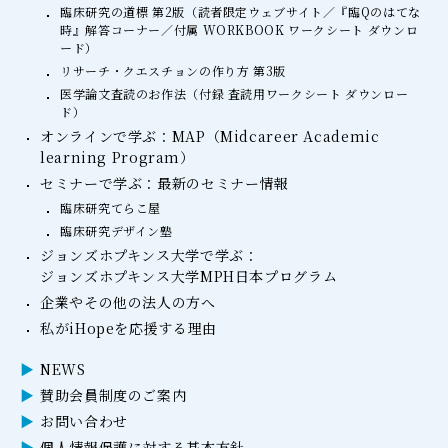
臨床研究の道標 第2版（読者限定ウェブサイト／『臨Qのはてな
時』解答コーナー／付属 WORKBOOK ワークシート ダウンロ
ード）
リサーチ・クエスチョンの作り方 第3版
医学論文査読のお作法（付録 査読用ワークシート ダウンロー
ド）
オンラインで学ぶ：MAP（Midcareer Academic
learning Program）
セミナーで学ぶ：最新のセミナー情報
臨床研究てらこ屋
臨床研究デザイン塾
ジョンズホプキンス大学で学ぶ：
ジョンズホプキンス大学MPH日本プログラム
企業やその他の法人の方へ
私がiHopeを応援する理由
NEWS
賛助会員制度のご案内
お問い合わせ
個人情報保護に対する基本方針