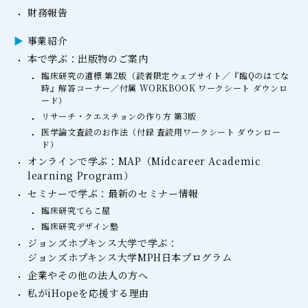
財務報告
事業紹介
本で学ぶ：出版物のご案内
臨床研究の道標 第2版（読者限定ウェブサイト／『臨Qのはてな
時』解答コーナー／付属 WORKBOOK ワークシート ダウンロ
ード）
リサーチ・クエスチョンの作り方 第3版
医学論文査読のお作法（付録 査読用ワークシート ダウンロー
ド）
オンラインで学ぶ：MAP（Midcareer Academic
learning Program）
セミナーで学ぶ：最新のセミナー情報
臨床研究てらこ屋
臨床研究デザイン塾
ジョンズホプキンス大学で学ぶ：
ジョンズホプキンス大学MPH日本プログラム
企業やその他の法人の方へ
私がiHopeを応援する理由