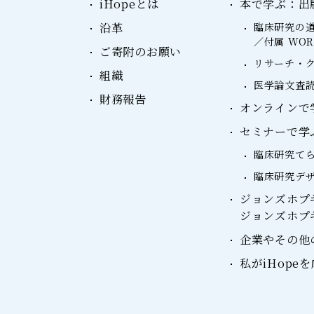
iHopeとは
本で学ぶ：出
沿革
臨床研究の道
／付属 WO
ご寄附のお願い
リサーチ・ク
組織
医学論文査読
財務報告
オンラインで学ぶ：
セミナーで学
臨床研究て
臨床研究デ
ジョンズホプ
ジョンズホプ
企業やその他
私がiHope