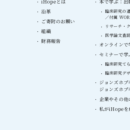
iHopeとは
本で学ぶ：出
沿革
臨床研究の道
／付属 WO
ご寄附のお願い
リサーチ・ク
組織
医学論文査読
財務報告
オンラインで学ぶ：
セミナーで学
臨床研究て
臨床研究デ
ジョンズホプ
ジョンズホプ
企業やその他
私がiHope