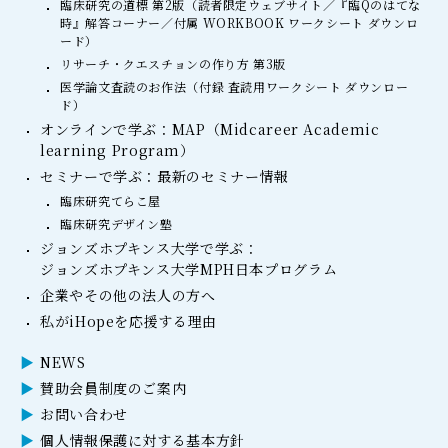
臨床研究の道標 第2版（読者限定ウェブサイト／『臨Qのはてな
時』解答コーナー／付属 WORKBOOK ワークシート ダウンロ
ード）
リサーチ・クエスチョンの作り方 第3版
医学論文査読のお作法（付録 査読用ワークシート ダウンロー
ド）
オンラインで学ぶ：MAP（Midcareer Academic
learning Program）
セミナーで学ぶ：最新のセミナー情報
臨床研究てらこ屋
臨床研究デザイン塾
ジョンズホプキンス大学で学ぶ：
ジョンズホプキンス大学MPH日本プログラム
企業やその他の法人の方へ
私がiHopeを応援する理由
NEWS
賛助会員制度のご案内
お問い合わせ
個人情報保護に対する基本方針