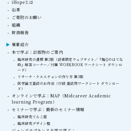
iHopeとは
沿革
ご寄附のお願い
組織
財務報告
事業紹介
本で学ぶ：出版物のご案内
臨床研究の道標 第2版（読者限定ウェブサイト／『臨Qのはてな
時』解答コーナー／付属 WORKBOOK ワークシート ダウンロ
ード）
リサーチ・クエスチョンの作り方 第3版
医学論文査読のお作法（付録 査読用ワークシート ダウンロー
ド）
オンラインで学ぶ：MAP（Midcareer Academic
learning Program）
セミナーで学ぶ：最新のセミナー情報
臨床研究てらこ屋
臨床研究デザイン塾
ジョンズホプキンス大学で学ぶ：