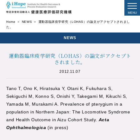
Home
NEWS
運動器臨床疫学研究（LOHAS）の論文がアクセプトされまし
た。
NEWS
運動器臨床疫学研究（LOHAS）の論文がアクセプト
されました。
2012.11.07
Tano T, Ono K, Hiratsuka Y, Otani K, Fukuhara S,
Sekiguchi M, Konno S, Onishi Y, Takegami M, Kikuchi S,
Yamada M, Murakami A. Prevalence of pterygium in a
population in Northern Japan: The Locomotive Syndrome
and Health Outcome in Aizu Cohort Study.
Acta
Ophthalmologica
(in press)