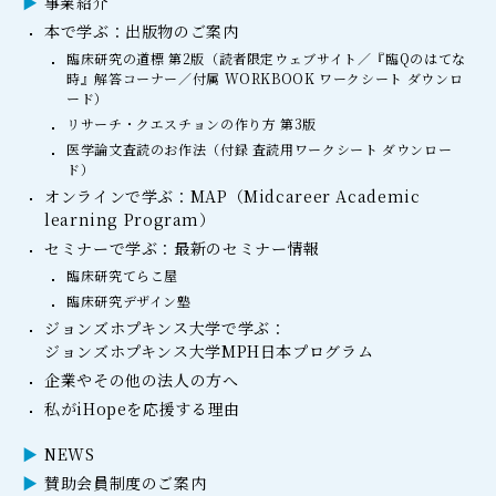
事業紹介
本で学ぶ：出版物のご案内
臨床研究の道標 第2版（読者限定ウェブサイト／『臨Qのはてな
時』解答コーナー／付属 WORKBOOK ワークシート ダウンロ
ード）
リサーチ・クエスチョンの作り方 第3版
医学論文査読のお作法（付録 査読用ワークシート ダウンロー
ド）
オンラインで学ぶ：MAP（Midcareer Academic
learning Program）
セミナーで学ぶ：最新のセミナー情報
臨床研究てらこ屋
臨床研究デザイン塾
ジョンズホプキンス大学で学ぶ：
ジョンズホプキンス大学MPH日本プログラム
企業やその他の法人の方へ
私がiHopeを応援する理由
NEWS
賛助会員制度のご案内