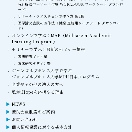
時』解答コーナー／付属 WORKBOOK ワークシート ダウンロ
ード）
リサーチ・クエスチョンの作り方 第3版
医学論文査読のお作法（付録 査読用ワークシート ダウンロー
ド）
オンラインで学ぶ：MAP（Midcareer Academic
learning Program）
セミナーで学ぶ：最新のセミナー情報
臨床研究てらこ屋
臨床研究デザイン塾
ジョンズホプキンス大学で学ぶ：
ジョンズホプキンス大学MPH日本プログラム
企業やその他の法人の方へ
私がiHopeを応援する理由
NEWS
賛助会員制度のご案内
お問い合わせ
個人情報保護に対する基本方針