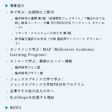
事業紹介
本で学ぶ：出版物のご案内
臨床研究の道標 第2版（読者限定ウェブサイト／『臨Qのはてな
時』解答コーナー／付属 WORKBOOK ワークシート ダウンロ
ード）
リサーチ・クエスチョンの作り方 第3版
医学論文査読のお作法（付録 査読用ワークシート ダウンロー
ド）
オンラインで学ぶ：MAP（Midcareer Academic
learning Program）
セミナーで学ぶ：最新のセミナー情報
臨床研究てらこ屋
臨床研究デザイン塾
ジョンズホプキンス大学で学ぶ：
ジョンズホプキンス大学MPH日本プログラム
企業やその他の法人の方へ
私がiHopeを応援する理由
NEWS