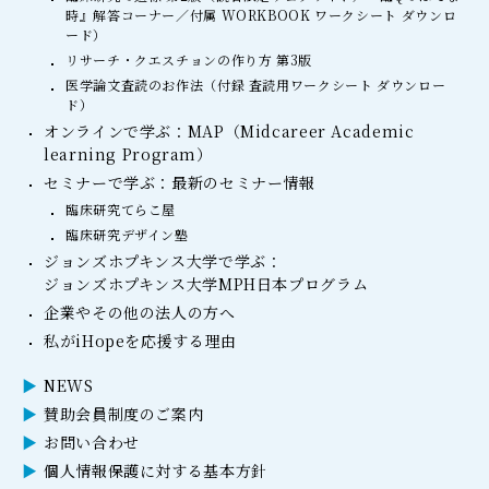
時』解答コーナー／付属 WORKBOOK ワークシート ダウンロ
ード）
リサーチ・クエスチョンの作り方 第3版
医学論文査読のお作法（付録 査読用ワークシート ダウンロー
ド）
オンラインで学ぶ：MAP（Midcareer Academic
learning Program）
セミナーで学ぶ：最新のセミナー情報
臨床研究てらこ屋
臨床研究デザイン塾
ジョンズホプキンス大学で学ぶ：
ジョンズホプキンス大学MPH日本プログラム
企業やその他の法人の方へ
私がiHopeを応援する理由
NEWS
賛助会員制度のご案内
お問い合わせ
個人情報保護に対する基本方針