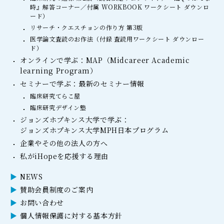
時』解答コーナー／付属 WORKBOOK ワークシート ダウンロ
ード）
リサーチ・クエスチョンの作り方 第3版
医学論文査読のお作法（付録 査読用ワークシート ダウンロー
ド）
オンラインで学ぶ：MAP（Midcareer Academic
learning Program）
セミナーで学ぶ：最新のセミナー情報
臨床研究てらこ屋
臨床研究デザイン塾
ジョンズホプキンス大学で学ぶ：
ジョンズホプキンス大学MPH日本プログラム
企業やその他の法人の方へ
私がiHopeを応援する理由
NEWS
賛助会員制度のご案内
お問い合わせ
個人情報保護に対する基本方針