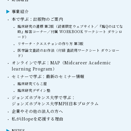
事業紹介
本で学ぶ：出版物のご案内
臨床研究の道標 第2版（読者限定ウェブサイト／『臨Qのはてな
時』解答コーナー／付属 WORKBOOK ワークシート ダウンロ
ード）
リサーチ・クエスチョンの作り方 第3版
医学論文査読のお作法（付録 査読用ワークシート ダウンロー
ド）
オンラインで学ぶ：MAP（Midcareer Academic
learning Program）
セミナーで学ぶ：最新のセミナー情報
臨床研究てらこ屋
臨床研究デザイン塾
ジョンズホプキンス大学で学ぶ：
ジョンズホプキンス大学MPH日本プログラム
企業やその他の法人の方へ
私がiHopeを応援する理由
NEWS