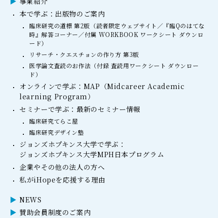
事業紹介
本で学ぶ：出版物のご案内
臨床研究の道標 第2版（読者限定ウェブサイト／『臨Qのはてな
時』解答コーナー／付属 WORKBOOK ワークシート ダウンロ
ード）
リサーチ・クエスチョンの作り方 第3版
医学論文査読のお作法（付録 査読用ワークシート ダウンロー
ド）
オンラインで学ぶ：MAP（Midcareer Academic
learning Program）
セミナーで学ぶ：最新のセミナー情報
臨床研究てらこ屋
臨床研究デザイン塾
ジョンズホプキンス大学で学ぶ：
ジョンズホプキンス大学MPH日本プログラム
企業やその他の法人の方へ
私がiHopeを応援する理由
NEWS
賛助会員制度のご案内