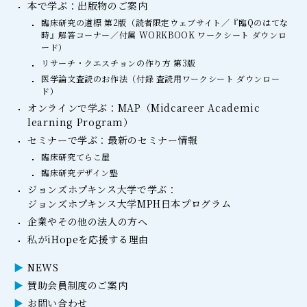
本で学ぶ：出版物のご案内
臨床研究の道標 第2版（読者限定ウェブサイト／『臨Qのはてな
時』解答コーナー／付属 WORKBOOK ワークシート ダウンロ
ード）
リサーチ・クエスチョンの作り方 第3版
医学論文査読のお作法（付録 査読用ワークシート ダウンロー
ド）
オンラインで学ぶ：MAP（Midcareer Academic
learning Program）
セミナーで学ぶ：最新のセミナー情報
臨床研究てらこ屋
臨床研究デザイン塾
ジョンズホプキンス大学で学ぶ：
ジョンズホプキンス大学MPH日本プログラム
企業やその他の法人の方へ
私がiHopeを応援する理由
NEWS
賛助会員制度のご案内
お問い合わせ