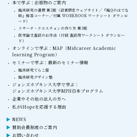
本で学ぶ：出版物のご案内
臨床研究の道標 第2版（読者限定ウェブサイト／『臨Qのはてな
時』解答コーナー／付属 WORKBOOK ワークシート ダウンロ
ード）
リサーチ・クエスチョンの作り方 第3版
医学論文査読のお作法（付録 査読用ワークシート ダウンロー
ド）
オンラインで学ぶ：MAP（Midcareer Academic
learning Program）
セミナーで学ぶ：最新のセミナー情報
臨床研究てらこ屋
臨床研究デザイン塾
ジョンズホプキンス大学で学ぶ：
ジョンズホプキンス大学MPH日本プログラム
企業やその他の法人の方へ
私がiHopeを応援する理由
NEWS
賛助会員制度のご案内
お問い合わせ