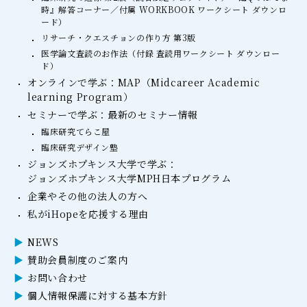
時』解答コーナー／付属 WORKBOOK ワークシート ダウンロ
ード）
リサーチ・クエスチョンの作り方 第3版
医学論文査読のお作法（付録 査読用ワークシート ダウンロー
ド）
オンラインで学ぶ：MAP（Midcareer Academic
learning Program）
セミナーで学ぶ：最新のセミナー情報
臨床研究てらこ屋
臨床研究デザイン塾
ジョンズホプキンス大学で学ぶ：
ジョンズホプキンス大学MPH日本プログラム
企業やその他の法人の方へ
私がiHopeを応援する理由
NEWS
賛助会員制度のご案内
お問い合わせ
個人情報保護に対する基本方針