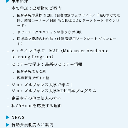
事業紹介
本で学ぶ：出版物のご案内
臨床研究の道標 第2版（読者限定ウェブサイト／『臨Qのはてな
時』解答コーナー／付属 WORKBOOK ワークシート ダウンロ
ード）
リサーチ・クエスチョンの作り方 第3版
医学論文査読のお作法（付録 査読用ワークシート ダウンロー
ド）
オンラインで学ぶ：MAP（Midcareer Academic
learning Program）
セミナーで学ぶ：最新のセミナー情報
臨床研究てらこ屋
臨床研究デザイン塾
ジョンズホプキンス大学で学ぶ：
ジョンズホプキンス大学MPH日本プログラム
企業やその他の法人の方へ
私がiHopeを応援する理由
NEWS
賛助会員制度のご案内