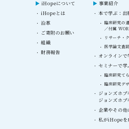
iHopeについて
事業紹介
iHopeとは
本で学ぶ：出
沿革
臨床研究の道
／付属 WO
ご寄附のお願い
リサーチ・ク
組織
医学論文査読
財務報告
オンラインで学ぶ：
セミナーで学
臨床研究て
臨床研究デ
ジョンズホプ
ジョンズホプ
企業やその他
私がiHope